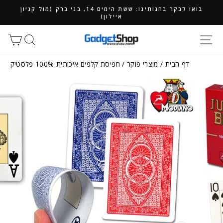
ילוג
בואו לבקר בחנותינו: ששת הימים 14, בני ברק (מול קניון
תוכן
איילון)
חיפוש
סל
דף הבית
/
מוצרי פוקר
/
חפיסת קלפים איכותית 100% פלסטיק