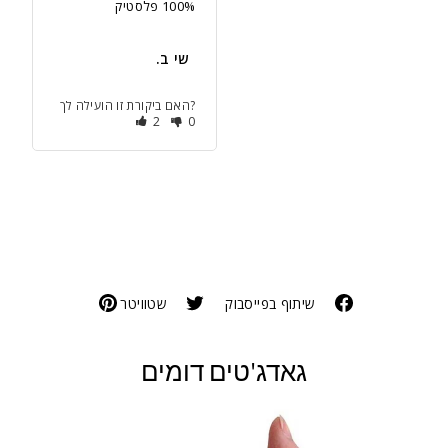
100% פלסטיק
‫שי ב.
האם ביקורת זו הועילה לך?
2
0
שיתוף בפייסבוק
שטוויטר
גאדג'טים דומים