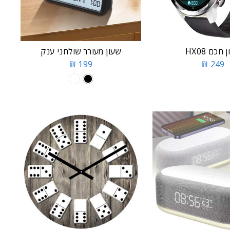
חכם HX08
שעון מעורר שולחני ענק
199 ₪
249 ₪