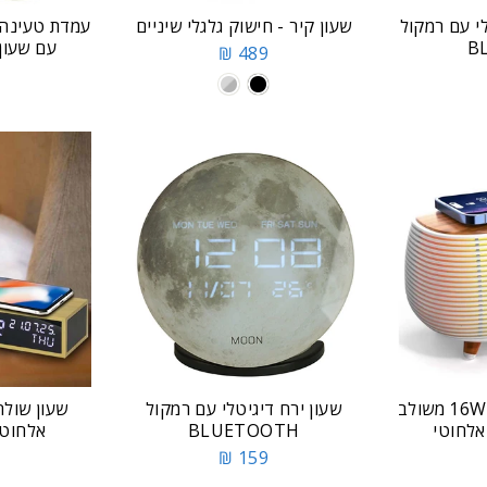
י עם רמקול
שעון קיר - חישוק גלגלי שיניים
B
עם שעון 
489 ₪
רמקול בלוטוס שולחני 16W משולב
שעון ירח דיגיטלי עם רמקול
שעון שולח
אלחוטי
BLUETOOTH
אלחוטי
159 ₪