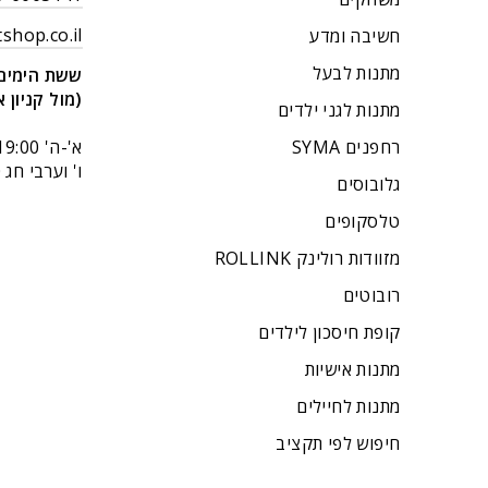
shop.co.il
חשיבה ומדע
מתנות לבעל
ששת הימים 14 בני בר
(מול קניון א
מתנות לגני ילדים
רחפנים SYMA
א'-ה' 9:00-19:00
ו' וערבי חג 9:00-14:00.
גלובוסים
טלסקופים
מזוודות רולינק ROLLINK
רובוטים
קופת חיסכון לילדים
מתנות אישיות
מתנות לחיילים
חיפוש לפי תקציב