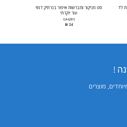
ת לד
סט מניקור ומברשות איפור בנרתיק דמוי
עור יוקרתי
GA6285
24 ₪
ה !
וחדים, מוצרים