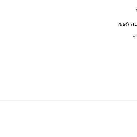
ת
נה לאמא