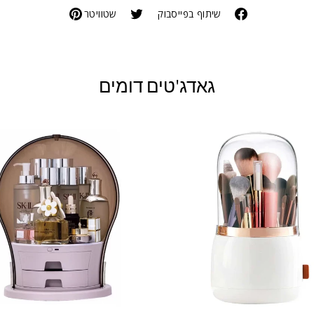
שיתוף בפייסבוק
שטוויטר
גאדג'טים דומים