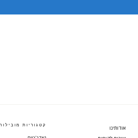
קטגוריות מובילות
אודותינו
גאדג'טים