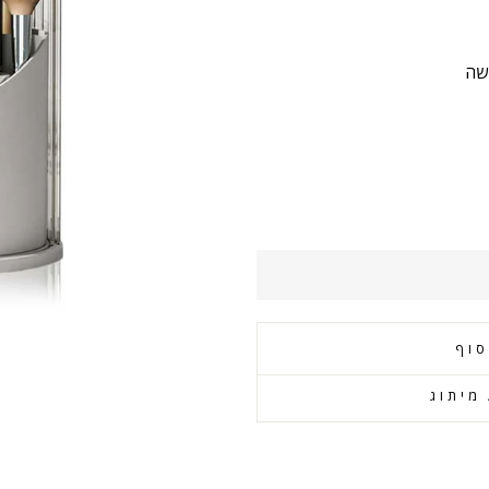
שה
סוף
מיתוג