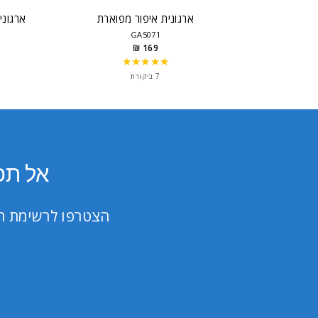
ארגונית איפור מפוארת
GA5071
169 ₪
★★★★★
Rating:
5
7 ביקורת
out
of
5
stars
אל תפ
הצטרפו לרשימת הת