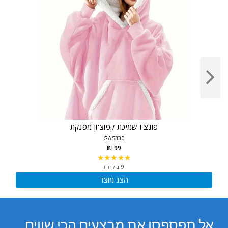
פונצ'ו שמיכת קפוצ'ון מפנקת
GA5330
99 ₪
★★★★★
Rating:
5
9 ביקורת
out
הצג מוצר
of
5
stars
אל תפספסו את מבצעים הכי שווים