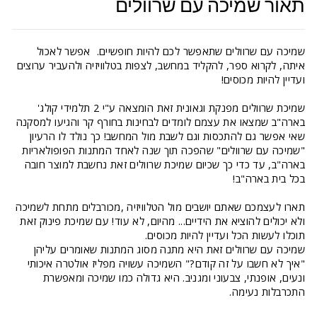
תאור שמיכה עם שרוולים
שמיכה עם שרוולים שתאפשר לכם להיות חופשיים. אפשר לאכול
איתה, לקרוא ספר, להקליד במחשב, לצפות בטלוויזיה ולהעביר ערוצים
ועדיין להיות מכוסים!
שמיכת שרוולים מפנקת וגאונית זאת הומצאה ע"י 2 תלמידי קולג'
בארה"ב שמצאו את עצמם לומדים לבחינות בחורף קר והגיעו למסקנה
שאי אפשר גם להתכסות וגם לשבת מול המחשב! כך נולד לו הרעיון
"שמיכה עם שרוולים" שהפכה תוך שנה לאחד המתנות הפופולאריות
בארה"ב, עד כדי כך שכיום שמיכת שרוולים זאת נחשבת למוצר חובה
בכל בית בארה"ב!
תארו לעצמכם שאתם יושבים מול הטלוויזיה ,מכורבלים מתחת לשמיכה
ולא יכולים להוציא את הידיים... מהיום, לא עוד! עם שמיכת פינוק זאת
תוכלו לעשות הכל ועדיין להיות מכוסים.
שמיכה עם שרוולים זאת היא מתנה מסוג המתנות שאומרים עליהן
"איך לא חשבו על זה קודם?" השמיכה עשויה מפליז אולטרה איכותי
ונעים, אופנתי, צבעוני ומגניב. היא גדולה כמו שמיכה ומאפשרת
התכרבלות נעימה.