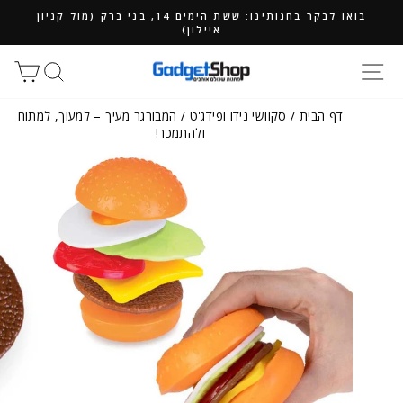
ילוג
בואו לבקר בחנותינו: ששת הימים 14, בני ברק (מול קניון
תוכן
איילון)
חיפוש
סל
דף הבית
/
סקוושי נידו ופידג'ט
/
המבורגר מעיך – למעוך, למתוח
ולהתמכר!