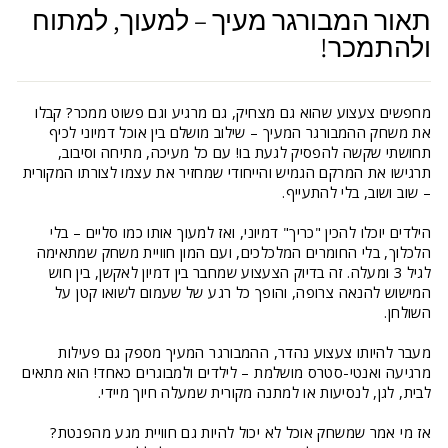
תאור המבורגר מעיך – למעוך, למתוח
ולהתמכר!
מחפשים צעצוע שהוא גם מצחיק, גם מרגיע וגם פשוט ממכר? קבלו
את משחק ההמבורגר המעיך – שילוב מושלם בין אוכל דמיוני לכיף
תחושתי שקשה להפסיק לגעת בו! עם כל מעיכה, מתיחה וסיבוב,
תרגישו את המרקם הגמיש והייחודי שמחזיר את עצמו לצורתו המקורית
– שוב ושוב, בלי להתעייף.
הילדים יוכלו להכין "כריך" דמיוני, ואז למעוך אותו כמו סליים – בלי
הלכלוך, בלי החומרים המלכלכים, ועם המון חוויית משחק שמתאימה
לגיל 3 ומעלה. זה בדיוק הצעצוע שמחבר בין דמיון לאקשן, בין חוש
המישוש להנאה צרופה, והופך כל רגע של שעמום לשואו קטן על
השולחן.
מעבר להיותו צעצוע נהדר, ההמבורגר המעיך מספק גם פעילות
מרגיעה ואנטי-סטרס מושלמת – לילדים ולמבוגרים כאחד! הוא מתאים
לבית, לגן, לנסיעות או למתנה מקורית שמעלה חיוך מיידי.
אז מי אמר שמשחק אוכל לא יכול להיות גם חוויית מגע מהפנטת?