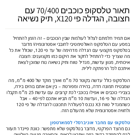
תאור טלסקופ כוכבים 70/400 עם
חצובה, הגדלה פי X120, תיק נשיאה
אם תמיד חלמתם לצלול לעולמות שבין הכוכבים – זה הזמן להתחיל
במסע עם הטלסקופ האולטימטיבי לחובבי אסטרונומיה! מדובר
בטלסקופ מקצועי עם הגדלה מדהימה של עד פי 120, שכולל את כל
מה שצריך כדי להתחיל לחקור את היקום כמו מקצוענים: חצובה
איכותית, מגוון עדשות, מגדיל טווח ותיק נשיאה נוח שמוכן לצאת
איתכם לכל הרפתקה לילית.
הטלסקופ כולל עדשה בקוטר 70 מ״מ ואורך מוקד של 400 מ״מ, מה
שמבטיח תמונה חדה, בהירה ומפורטת – בין אם אתם בוהים בירח,
בצבירי כוכבים או אפילו בכוכבי לכת קרובים. עם עדשת 25 מ״מ תקבלו
הגדלה של פי 16, ועדשת 10 מ״מ תביא אתכם לפי 40 – אבל
כשהמגדיל טווח X3 נכנס לפעולה? תתכוננו להגדלה של פי 120
ולחוויה אסטרונומית שלא מהעולם הזה.
טלסקופ עם מחבר אוניברסלי לסמארטפון
גם מהצד הפרקטי, מדובר בטלסקופ שלא מתפשר: כוונת פיינדר תעזור
לכם להתמקד בדיוק במה שתרצו לראות, והחצובה מגיעה בשלושה