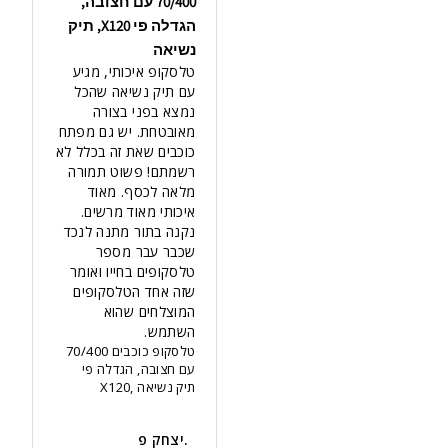
70/400 עם חצובה,
הגדלה פי X120, תיק
נשיאה
טלסקופ איכותי, מגיע 
עם תיק נשיאה שהכל 
נמצא בפני בצורה 
מאובטחת. יש גם מפתח 
כוכבים שאת זה בכלל לא 
רשמתם! פשוט תמורה 
מלאה לכסף. מאוד 
איכותי מאוד מרשים. 
נקנה בתור מתנה לנכד 
שכבר עבר מספר 
טלסקופים בחייו ואומר 
שזה אחד הטלסקופים 
המוצלחים שהוא 
השתמש.

טלסקופ כוכבים 70/400
עם חצובה, הגדלה פי
X120, תיק נשיאה
יצחק פ.