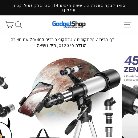
ילוג
בואו לבקר בחנותינו: ששת הימים 14, בני ברק (מול קניון
תוכן
איילון)
חיפוש
סל
דף הבית
/
טלסקופים
/
טלסקופ כוכבים 70/400 עם חצובה,
הגדלה פי X120, תיק נשיאה