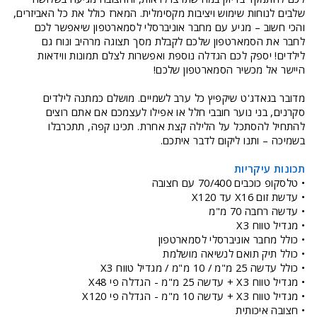
שלבים לנוחות שימוש ויציבות מקסימלית. המארז כולל את כל האביזרים,
והכי חשוב – מגיע עם מחבר אוניברסלי לסמארטפון שיאפשר לכם
לחבר את הסמארטפון שלכם לקבלת מסך תצוגה מרהיב ונוח גם
לילדים! יספק לכם הגדלה נוספת ואפשרות לצלם תמונות ווידאות
היישר אל מכשיר הסמארטפון שלכם!
מדובר בגאדג'ט שיקפיץ כל ערב לשמיים. מושלם כמתנה לילדים
סקרנים, בני נוער חובבי חלל או אפילו לעצמכם אם אתם רוצים
להתחיל להסתכל על הלילה קצת אחרת. תכינו קפה, תתכרבלו
בשמיכה – ותנו ליקום לדבר איתכם.
תכונות עיקריות
• טלסקופ כוכבים 70/400 עם חצובה
• עדשת זום X16 עד X120
• עדשה רחבה 70 מ"מ
• מגדיל טווח X3
• כולל מחבר אוניברסלי לסמארטפון
• כולל תיק תואם לנשיאה מושלמת
• כולל עדשה 25 מ"מ / 10 מ"מ / מגדיל טווח X3
• מגדיל טווח X3 + עדשה 25 מ"מ - הגדלה פי X48
• מגדיל טווח X3 + עדשה 10 מ"מ - הגדלה פי X120
• חצובה איכותית