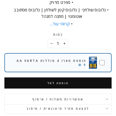
מפרט מדויק
גלובוס שולחני | גלובוס קטן לשולחן | גלובוס מסתובב
אוטומטי | מתנה למנהל
קרא/י עוד...
כמות
−
+
הוספת מארז 4 סוללות AA VARTA
9 ₪
הוספה לסל
אפשרויות משלוח / איסוף
להצעת מחיר סיטונאית / מיתוג