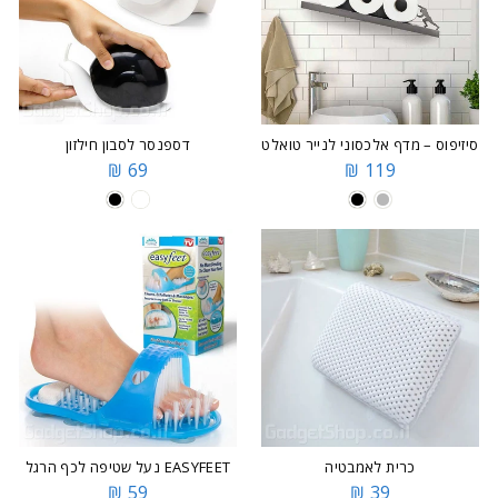
סיזיפוס – מדף אלכסוני לנייר טואלט
דספנסר לסבון חילזון
69 ₪
119 ₪
כרית לאמבטיה
EASYFEET נעל שטיפה לכף הרגל
59 ₪
39 ₪