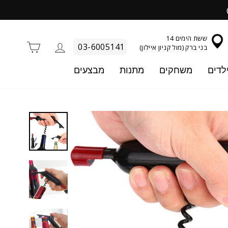
ששת הימים 14
התחברות
סל קניו
03-6005141
בני ברק (מול קניון איילון)
לדים
משחקים
מתנות
מבצעים