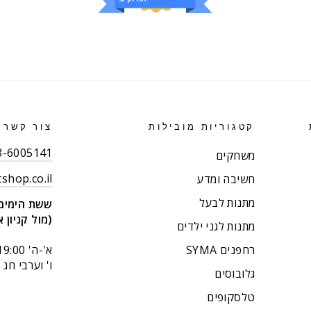
קטגוריות מובילות
צור קשר
03-6005141 (רב קו
משחקים
shop.co.il
חשיבה ומדע
מתנות לבעל
ששת הימים 14 בני בר
(מול קניון א
מתנות לגני ילדים
רחפנים SYMA
א'-ה' 9:00-19:00
ו' וערבי חג 9:00-14:00.
גלובוסים
טלסקופים