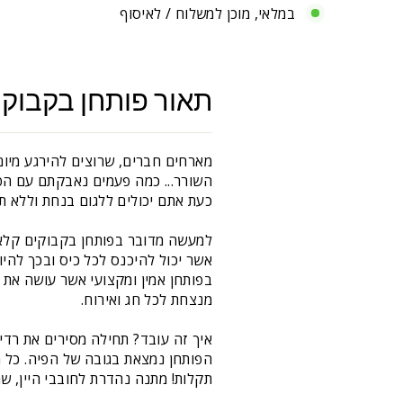
במלאי, מוכן למשלוח / לאיסוף
תאור פותחן בקבוקי י
מארחים חברים, שרוצים להירגע מיום
השורר... כמה פעמים נאבקתם עם הפ
כעת אתם יכולים ללגום בנחת וללא תק
למעשה מדובר בפותחן בקבוקים קלאסי
אשר יכול להיכנס לכל כיס ובכך להיו
בפותחן אמין ומקצועי אשר עושה את ע
מנצחת לכל חג ואירוח.
איך זה עובד? תחילה מסירים את רדי
הפותחן נמצאת בגובה של הפיה. כל מ
תקלות! מתנה נהדרת לחובבי היין, שת