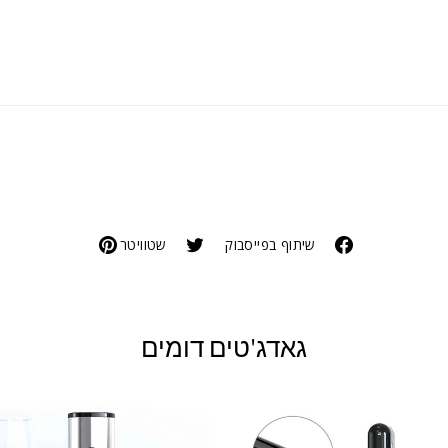
שיתוף בפייסבוק
שטוויטר
גאדג'טים דומים