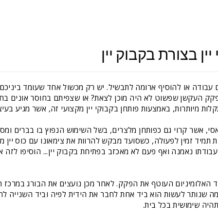
ין בצורת בקבוק יין
 עבודה או להוסיף ארומה לתבשיל. יש רק מכשול אחד שעומד ביניכם 
קק העקשן שפשוט לא היה מוכן לצאת? או שצפיתם בחוסר אונים בחלק
לות מיותרות, באמצעות פותחן בקבוקי יין מקצועי זה, אשר מגיע בעיצ
, אשר קרוי גם כפותחן מלצרים, בשל השימוש הנפוץ בו בברים ומסע
ת תמיד זמין לפעולה, כשסועד מבקש להרוות את צימאונו עם כוס יין מש
בודתו נאמנה ואף פעם לא מאכזב בפתיחת בקבוק יין... הוסיפו לזה את
ד האלומיניום העוטף את הפקק. לאחר מכן נועצים את הבורג במרכז ה
ה שנותר לעשות הוא ביד אחת לחבר את הידית לפיה וביד השנייה לח
היה שימושית בכל בית.