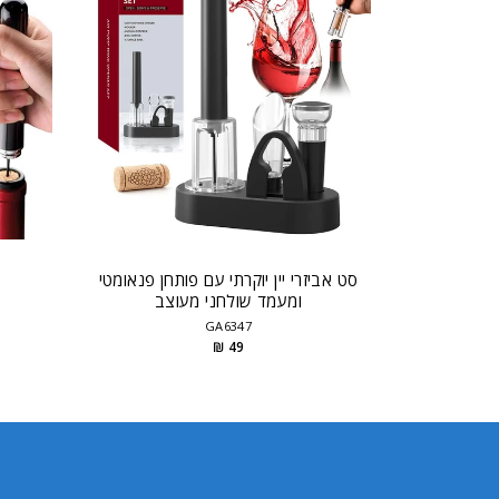
סט אביזרי יין יוקרתי עם פותחן פנאומטי
ומעמד שולחני מעוצב
GA6347
Ratin
49 ₪
o
sta