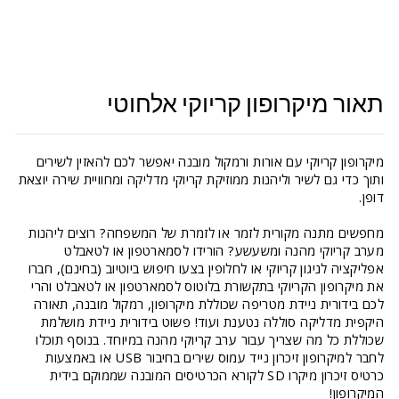
תאור מיקרופון קריוקי אלחוטי
מיקרופון קריוקי עם אורות ורמקול מובנה יאפשר לכם להאזין לשירים
ותוך כדי גם לשיר וליהנות ממוזיקת קריוקי מדליקה ומחוויית שירה יוצאת
דופן.
מחפשים מתנה מקורית לזמר או לזמרת של המשפחה? רוצים ליהנות
מערב קריוקי מהנה ומשעשע? הורידו לסמארטפון או לטאבלט
אפליקציה לניגון קריוקי או לחלופין בצעו חיפוש ביוטיוב (בחינם), חברו
את מיקרופון הקריוקי בתקשורת בלוטוס לסמארטפון או לטאבלט והרי
לכם בידורית ניידת מטריפה שכוללת מיקרופון, רמקול מובנה, תאורה
היקפית מדליקה סוללה נטענת ועוד! פשוט בידורית ניידת מושלמת
שכוללת כל מה שצריך עבור ערב קריוקי מהנה במיוחד. בנוסף תוכלו
לחבר למיקרופון זיכרון נייד עמוס שירים בחיבור USB או באמצעות
כרטיס זיכרון מיקרו SD לקורא הכרטיסים המובנה שממוקם בידית
המיקרופון!