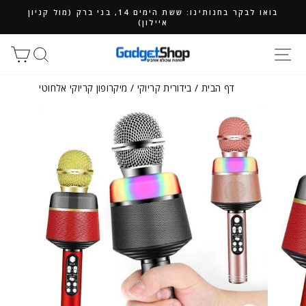
ילוג
בואו לבקר בחנותינו: ששת הימים 14, בני ברק (מול קניון
תוכן
איילון)
חיפוש
סל
דף הבית
/
בידורית קריוקי
/
מיקרופון קריוקי אלחוטי