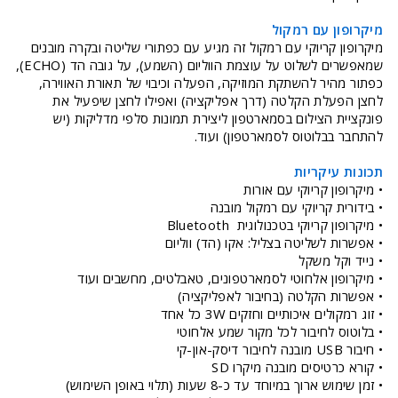
מיקרופון עם רמקול
מיקרופון קריוקי עם רמקול זה מגיע עם כפתורי שליטה ובקרה מובנים
שמאפשרים לשלוט על עוצמת הווליום (השמע), על גובה הד (ECHO),
כפתור מהיר להשתקת המוזיקה, הפעלה וכיבוי של תאורת האווירה,
לחצן הפעלת הקלטה (דרך אפליקציה) ואפילו לחצן שיפעיל את
פונקציית הצילום בסמארטפון ליצירת תמונות סלפי מדליקות (יש
להתחבר בבלוטוס לסמארטפון) ועוד.
תכונות עיקריות
• מיקרופון קריוקי עם אורות
• בידורית קריוקי עם רמקול מובנה
• מיקרופון קריוקי בטכנולוגית Bluetooth
• אפשרות לשליטה בצליל: אקו (הד) ווליום
• נייד וקל משקל
• מיקרופון אלחוטי לסמארטפונים, טאבלטים, מחשבים ועוד
• אפשרות הקלטה (בחיבור לאפליקציה)
• זוג רמקולים איכותיים וחזקים 3W כל אחד
• בלוטוס לחיבור לכל מקור שמע אלחוטי
• חיבור USB מובנה לחיבור דיסק-און-קי
• קורא כרטיסים מובנה מיקרו SD
• זמן שימוש ארוך במיוחד עד כ-8 שעות (תלוי באופן השימוש)